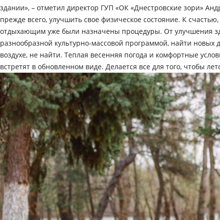
здании», – отметил директор ГУП «ОК «Днестровские зори» Анд
прежде всего, улучшить свое физическое состояние. К счастью
отдыхающим уже были назначены процедуры. От улучшения здо
разнообразной культурно-массовой программой, найти новых др
воздухе, не найти. Теплая весенняя погода и комфортные усло
встретят в обновленном виде. Делается все для того, чтобы 