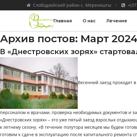
Слободзейский район с. Меренешты
+(37
Главная
О нас
Лечение
Архив постов: Март 202
В «Днестровских зорях» стартов
Весенний заезд проходит в 
персоналом и врачами, проверка необходимых документов и зас
«Днестровских зорях» – это уже пятый заезд взрослых отдыхаю
к летнему сезону. «В течение полутора месяцев мы будем готов
готовим к сдаче в эксплуатацию после капитального ремонта сп