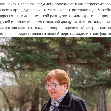
рей Райлян. Главное, ради чего приезжают в «Днестровские зор
, спектр процедур велик. От физио и электротерапии, до бассе
ровья – к психологической разгрузке. Помимо красивой приро
узей и провести время с пользой для души. Для тех, кому пока
вия располагают к такому времяпровождению. «Днестровские зо
летом юные приднестровцы в полной мере насладились комфортн