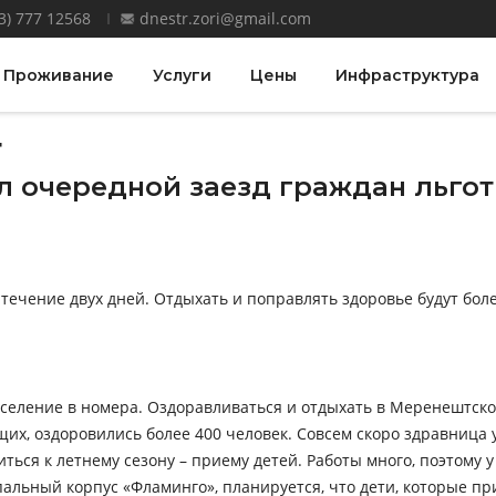
3) 777 12568
dnestr.zori@gmail.com
Проживание
Услуги
Цены
Инфраструктура
4
ал очередной заезд граждан льго
течение двух дней. Отдыхать и поправлять здоровье будут более
еление в номера. Оздоравливаться и отдыхать в Меренештском 
щих, оздоровились более 400 человек. Совсем скоро здравница 
иться к летнему сезону – приему детей. Работы много, поэтому 
альный корпус «Фламинго», планируется, что дети, которые при