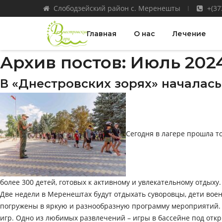
Слободзейский район с. Меренешты
+(37
Главная
О нас
Лечение
Архив постов: Июль 202
В «Днестровских зорях» началась
Сегодня в лагере прошла т
более 300 детей, готовых к активному и увлекательному отды
Две недели в Меренештах будут отдыхать суворовцы, дети вое
погружены в яркую и разнообразную программу мероприятий. К
игр. Одно из любимых развлечений – игры в бассейне под откры