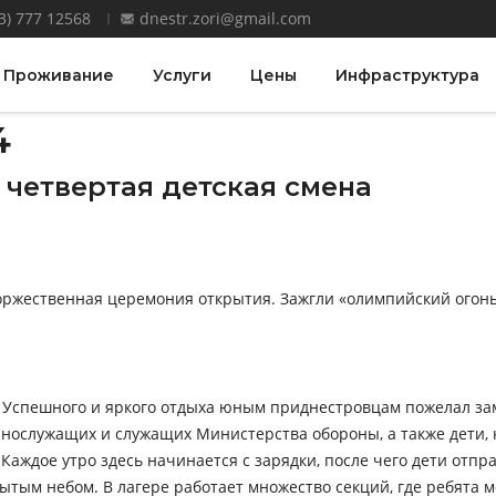
3) 777 12568
dnestr.zori@gmail.com
Проживание
Услуги
Цены
Инфраструктура
4
 четвертая детская смена
оржественная церемония открытия. Зажгли «олимпийский огонь»
ху. Успешного и яркого отдыха юным приднестровцам пожелал з
ннослужащих и служащих Министерства обороны, а также дети,
аждое утро здесь начинается с зарядки, после чего дети отпр
тым небом. В лагере работает множество секций, где ребята мо