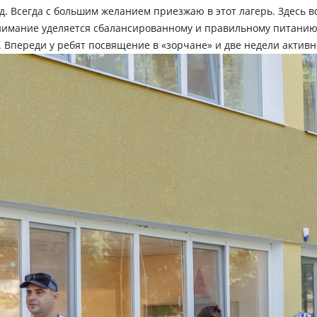
д. Всегда с большим желанием приезжаю в этот лагерь. Здесь в
 внимание уделяется сбалансированному и правильному питани
 Впереди у ребят посвящение в «зорчане» и две недели активн