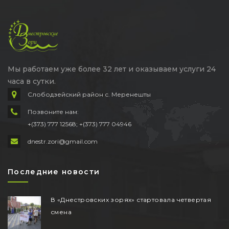
Мы работаем уже более 32 лет и оказываем услуги 24
часа в сутки.
Слободзейский район с. Меренешты
Позвоните нам:
+(373) 777 12568; +(373) 777 04946
dnestr.zori@gmail.com
Последние новости
В «Днестровских зорях» стартовала четвертая
смена