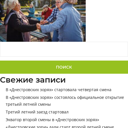
Найти:
Свежие записи
В «Днестровских зорях» стартовала четвертая смена
В «Днестровских зорях» состоялось официальное открытие
третьей летней смены
Третий летний заезд стартовал
Экватор второй смены в «Днестровских зорях»
«Днестровские зори» дали старт второй летней смене