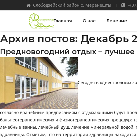
Слободзейский район с. Меренешты
+(37
Главная
О нас
Лечение
Архив постов: Декабрь 
Предновогодний отдых – лучшее
Сегодня в «Днестровских зо
согласно врачебным предписаниям с отдыхающими будут прово
бальнеотерапевтических и физиотерапевтических процедур: теп
лечебные ванны, лечебный душ, лечение минеральной водой.
здравницы. Отметим, что на территории здравницы находитс