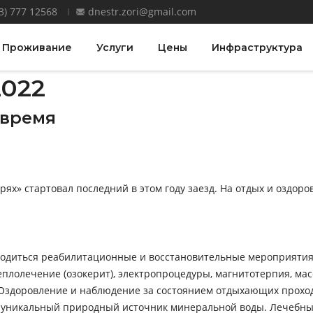
3) 777 12568
dnestr.zori@gmail.com
Проживание
Услуги
Цены
Инфраструктура
2022
 время
рях» стартовал последний в этом году заезд. На отдых и оздор
диться реабилитационные и восстановительные мероприятия. 
лолечение (озокерит), электропроцедуры, магнитотерпия, масс
 Оздоровление и наблюдение за состоянием отдыхающих прохо
я уникальный природный источник минеральной воды. Лечебны