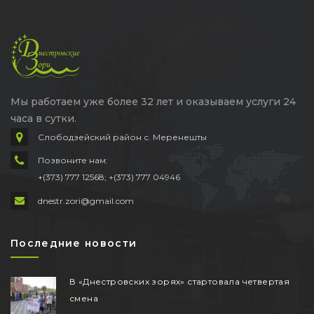
Мы работаем уже более 32 лет и оказываем услуги 24
часа в сутки.
Слободзейский район с. Меренешты
Позвоните нам:
+(373) 777 12568; +(373) 777 04946
dnestr.zori@gmail.com
Последние новости
В «Днестровских зорях» стартовала четвертая
смена