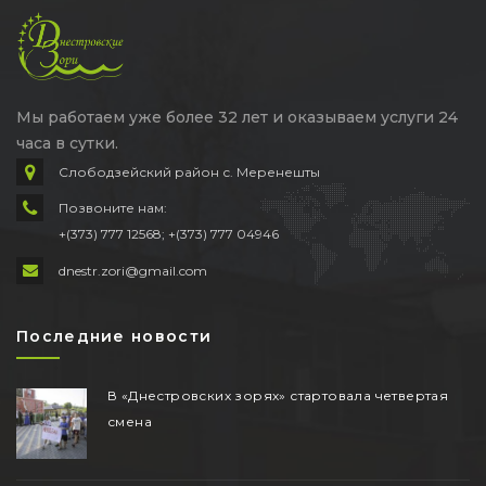
Мы работаем уже более 32 лет и оказываем услуги 24
часа в сутки.
Слободзейский район с. Меренешты
Позвоните нам:
+(373) 777 12568; +(373) 777 04946
dnestr.zori@gmail.com
Последние новости
В «Днестровских зорях» стартовала четвертая
смена