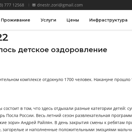
3) 777 12568
dnestr.zori@gmail.com
Проживание
Услуги
Цены
Инфраструктура
22
лось детское оздоровление
вительном комплексе отдохнуло 1700 человек. Накануне прошло
 состоит в том, что здесь отдыхали разные категории детей: с
рь Посла России. Весь летний сезон развлекательная программ
ские зори» Андрей Райлян. В день закрытия смены к ребятам п
е, загорелые и наполненные положительными эмоциями мальчи