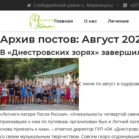
Слободзейский район с. Меренешты
+(37
Главная
О нас
Лечение
Архив постов: Август 20
В «Днестровских зорях» заверши
С июня по август в оздоро
«Летнего лагеря Посла России». «Уникальность четвертой смены
приехавшие к нам по путевкам, организован был и Летний лаге
снова приехать к нам», – отметил директор ГУП «ОК «Днестров
со своим музыкальным творчеством. Совсем скоро отдохнувши