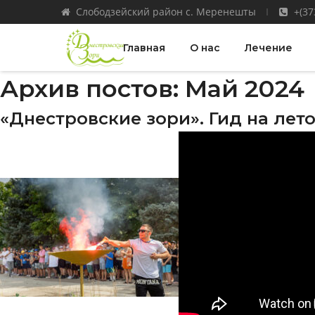
Слободзейский район с. Меренешты
+(37
Главная
О нас
Лечение
Архив постов: Май 2024
«Днестровские зори». Гид на лет