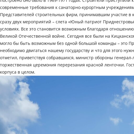
построено оно было в 1969-1971 годах. Строители приступили
современные требования к санаторно-курортным учреждениям
Представителей строительных фирм, принимавшим участие в к
сразу двух мероприятий – слета «Юный патриот Приднестровья» 
условиях. Все это становится возможным благодаря отношени
Великой Отечественной войне. Сегодня все были на Кицканском
могло бы быть возможным без одной большой команды – это Пра
необходимо двигаться нашему государству и что для этого нужно
отметил, приветствуя собравшихся, министр обороны генерал-
торжественная церемония перерезания красной ленточки. Гос
корпуса в целом.