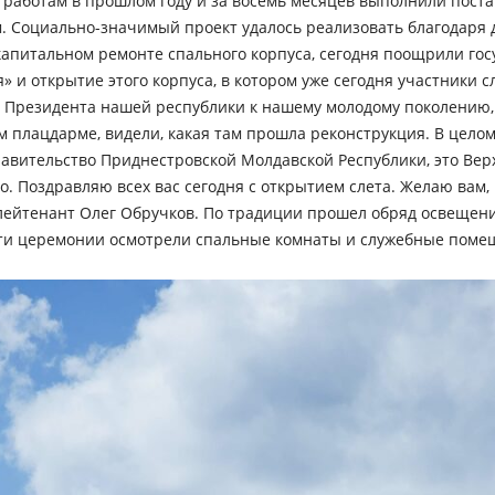
 к работам в прошлом году и за восемь месяцев выполнили пос
. Социально-значимый проект удалось реализовать благодаря
апитальном ремонте спального корпуса, сегодня поощрили го
и открытие этого корпуса, в котором уже сегодня участники сл
ю Президента нашей республики к нашему молодому поколению,
 плацдарме, видели, какая там прошла реконструкция. В целом,
вительство Приднестровской Молдавской Республики, это Верхо
. Поздравляю всех вас сегодня с открытием слета. Желаю вам, п
лейтенант Олег Обручков. По традиции прошел обряд освещени
ти церемонии осмотрели спальные комнаты и служебные помещ