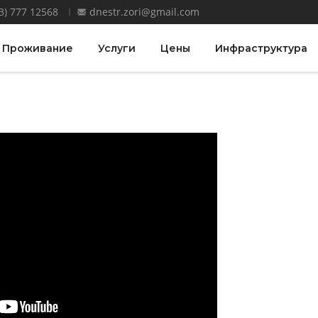
3) 777 12568
dnestr.zori@gmail.com
Проживание
Услуги
Цены
Инфраструктура
о