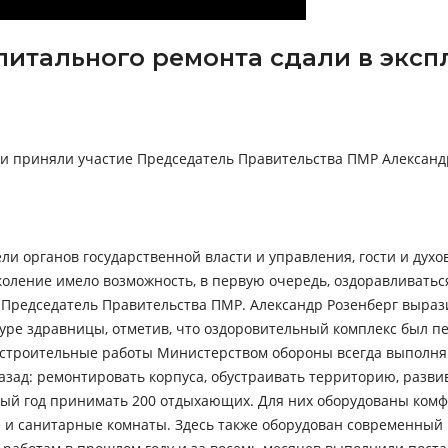
апитального ремонта сдали в экс
и приняли участие Председатель Правительства ПМР Александр
и органов государственной власти и управления, гости и духов
коление имело возможность, в первую очередь, оздоравливатьс
л Председатель Правительства ПМР. Александр Розенберг выра
ре здравницы, отметив, что оздоровительный комплекс был пе
о-строительные работы Министерством обороны всегда выполня
азад: ремонтировать корпуса, обустраивать территорию, разви
глый год принимать 200 отдыхающих. Для них оборудованы ком
и санитарные комнаты. Здесь также оборудован современный м