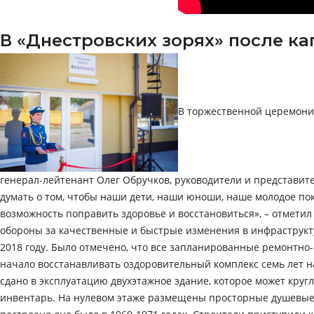
В «Днестровских зорях» после к
В торжественной церемони
генерал-лейтенант Олег Обручков, руководители и представител
думать о том, чтобы наши дети, наши юноши, наше молодое по
возможность поправить здоровье и восстановиться», – отмети
обороны за качественные и быстрые изменения в инфраструкту
2018 году. Было отмечено, что все запланированные ремонтн
начало восстанавливать оздоровительный комплекс семь лет н
сдано в эксплуатацию двухэтажное здание, которое может кру
инвентарь. На нулевом этаже размещены просторные душевые 