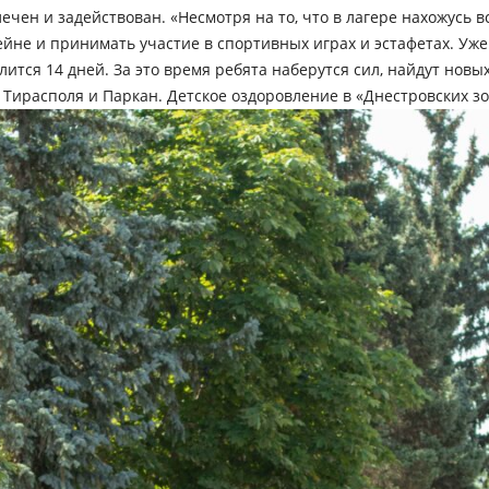
чен и задействован. «Несмотря на то, что в лагере нахожусь в
йне и принимать участие в спортивных играх и эстафетах. Уже 
ится 14 дней. За это время ребята наберутся сил, найдут новы
 Тирасполя и Паркан. Детское оздоровление в «Днестровских зо