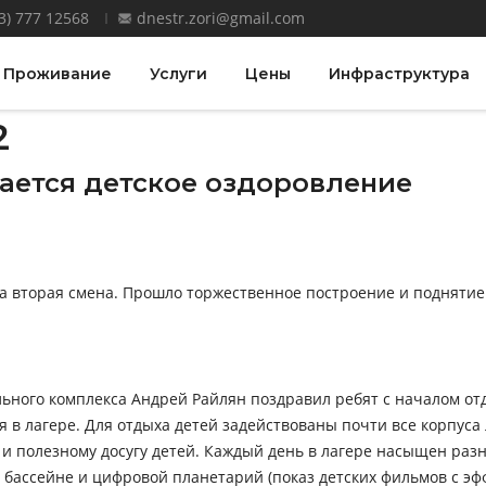
3) 777 12568
dnestr.zori@gmail.com
Проживание
Услуги
Цены
Инфраструктура
2
ается детское оздоровление
ла вторая смена. Прошло торжественное построение и поднятие
льного комплекса Андрей Райлян поздравил ребят с началом отд
я в лагере. Для отдыха детей задействованы почти все корпуса
и полезному досугу детей. Каждый день в лагере насыщен раз
бассейне и цифровой планетарий (показ детских фильмов с эф