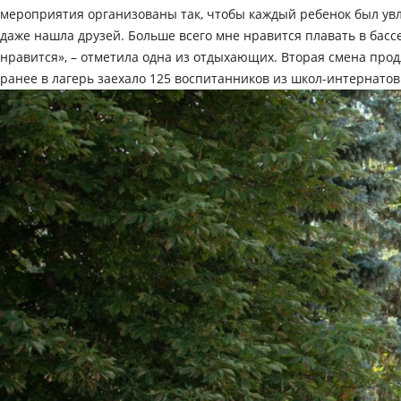
мероприятия организованы так, чтобы каждый ребенок был увле
даже нашла друзей. Больше всего мне нравится плавать в бассе
нравится», – отметила одна из отдыхающих. Вторая смена продл
ранее в лагерь заехало 125 воспитанников из школ-интернатов