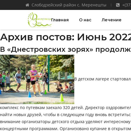
Слободзейский район с. Меренешты
+(37
Главная
О нас
Лечение
Архив постов: Июнь 202
В «Днестровских зорях» продолж
В детском лагере стартова
комплекс по путевкам заехало 320 детей. Директор оздоровите
найти новых друзей, чтобы в следующем году вновь встретитьс
внимание организаторы детского отдыха уделяют интересному 
концертными программами. Организовано купание в открытом 