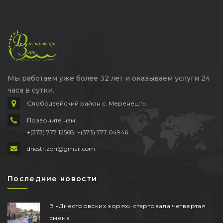
Мы работаем уже более 32 лет и оказываем услуги 24
часа в сутки.
Слободзейский район с. Меренешты
Позвоните нам:
+(373) 777 12568; +(373) 777 04946
dnestr.zori@gmail.com
Последние новости
В «Днестровских зорях» стартовала четвертая
смена