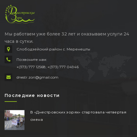
Мы работаем уже более 32 лет и оказываем услуги 24
часа в сутки.
Слободзейский район с. Меренешты
Позвоните нам:
+(373) 777 12568; +(373) 777 04946
dnestr.zori@gmail.com
Последние новости
В «Днестровских зорях» стартовала четвертая
смена