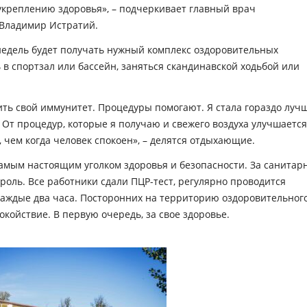
 укреплению здоровья», – подчеркивает главный врач
 Владимир Истратий.
едель будет получать нужный комплекс оздоровительных
 в спортзал или бассейн, заняться скандинавской ходьбой или
сить свой иммунитет. Процедуры помогают. Я стала гораздо луч
. От процедур, которые я получаю и свежего воздуха улучшается
, чем когда человек спокоен», – делятся отдыхающие.
амым настоящим уголком здоровья и безопасности. За санитар
оль. Все работники сдали ПЦР-тест, регулярно проводится
каждые два часа. Посторонних на территорию оздоровительног
покойствие. В первую очередь, за свое здоровье.