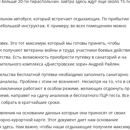
больше 20-ти тираспольчан, завтра здесь ждут еще около 15-т
альном автобусе, который встречает отдыхающих. По прибытии
небольшой инструктаж. К примеру, во всех помещениях можно
век. Это тот максимум, который мы готовы принять, чтобы
 получают ветераны войны и труда, участники боевых действи
етства. Есть возможность приобрести путевку в санаторий и на
вительного комплекса «Днестровские зори» Андрей Райлян.
ельства бесплатной путевки необходимо заполнить санитарно-
анализы. Проблем с этим не возникнет. Несмотря на то, что в с
оликлиники работают в особом режиме, желающих отдохнуть п
емя, направят на сдачу анализов и бесплатного ПЦР-теста. Все
 собрать в кратчайшие сроки.
вления на основании данных которые они приносят от своих
торно-курортной карте. Этот документ дает нам основание
я здесь. Нам важно, чтобы наши отдыхающие получили максим