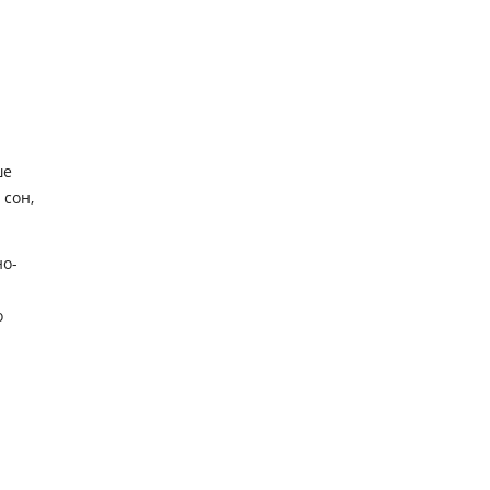
ше
 сон,
но-
о