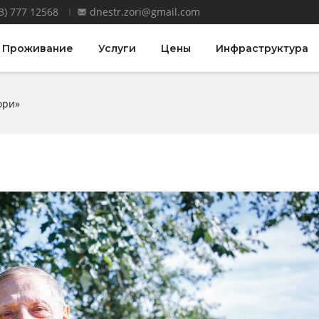
3) 777 12568
dnestr.zori@gmail.com
Проживание
Услуги
Цены
Инфраструктура
ори»