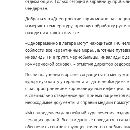
отдыхающим. Только сегодня в здравницу прибыли 
бендерчан.
Добраться в «Днестровские зори» можно на специ
измеряют температуру, проводят обработку рук и 
находиться только в маске.
«Одновременно в лагере могут находиться 140 чело
соблюсти все карантинные меры. Льготные путевки
инвалиды I и II групп, чернобыльцы, инвалиды с д
коммерческой основе», – отметил директор оздоро
После получения в органе соцзащиты по месту жит
курортную карту у терапевта и сдать необходимые 
с распространением коронавирусной инфекции, п
в специально отведенное для приема пациентов вр
необходимые документы и справки медики помогут
«Мы определяем дальнейший курс лечения, оздоро
лечащих врачей. Все эти данные находятся в сана
обеспечить соответствующее качество пребывани