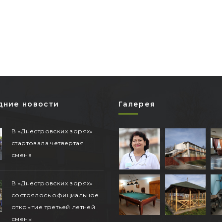
дние новости
Галерея
В «Днестровских зорях»
стартовала четвертая
смена
В «Днестровских зорях»
состоялось официальное
открытие третьей летней
смены