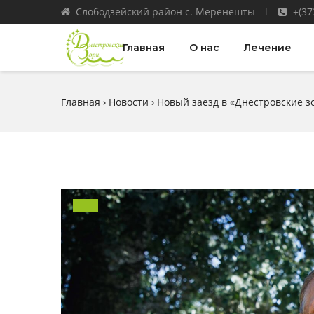
Слободзейский район с. Меренешты
+(37
Главная
О нас
Лечение
Главная
›
Новости
›
Новый заезд в «Днестровские з