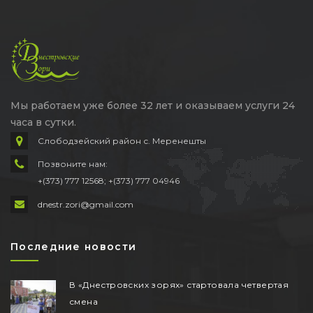
Мы работаем уже более 32 лет и оказываем услуги 24
часа в сутки.
Слободзейский район с. Меренешты
Позвоните нам:
+(373) 777 12568; +(373) 777 04946
dnestr.zori@gmail.com
Последние новости
В «Днестровских зорях» стартовала четвертая
смена