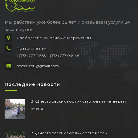
Мы работаем уже более 32 лет и оказываем услуги 24
часа в сутки.
Слободзейский район с. Меренешты
Позвоните нам:
+(373) 777 12568; +(373) 777 04946
dnestr.zori@gmail.com
Последние новости
В «Днестровских зорях» стартовала четвертая
смена
В «Днестровских зорях» состоялось